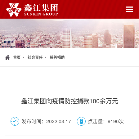
首页
走进鑫江
集团版块
鑫江中心
鑫闻中心
首页
社会责任
慈善捐助
社会责任
加入鑫江
联系我们
鑫江集团向疫情防控捐款100余万元
发布时间：2022.03.17
点击量：9190次