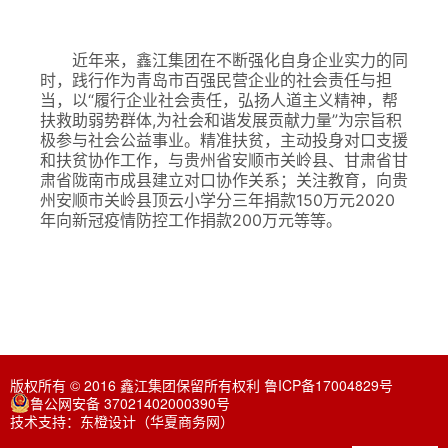
近年来，鑫江集团在不断强化自身企业实力的同
时，践行作为青岛市百强民营企业的社会责任与担
当，以“履行企业社会责任，弘扬人道主义精神，帮
扶救助弱势群体,为社会和谐发展贡献力量”为宗旨积
极参与社会公益事业。精准扶贫，主动投身对口支援
和扶贫协作工作，与贵州省安顺市关岭县、甘肃省甘
肃省陇南市成县建立对口协作关系；关注教育，向贵
州安顺市关岭县顶云小学分三年捐款150万元2020
年向新冠疫情防控工作捐款200万元等等。
版权所有 © 2016 鑫江集团保留所有权利
鲁ICP备17004829号
鲁公网安备 37021402000390号
技术支持：
东橙设计（华夏商务网）